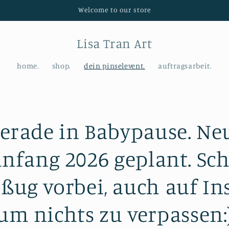
Welcome to our store
Lisa Tran Art
home.
shop.
dein pinselevent.
auftragsarbeit.
gerade in Babypause. Ne
Anfang 2026 geplant. Sc
ßug vorbei, auch auf In
um nichts zu verpassen: